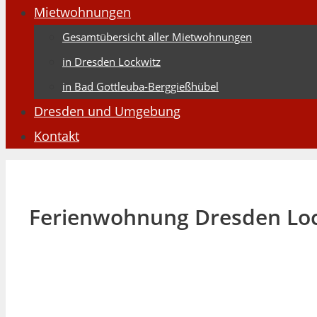
Mietwohnungen
Gesamtübersicht aller Mietwohnungen
in Dresden Lockwitz
in Bad Gottleuba-Berggießhübel
Dresden und Umgebung
Kontakt
Ferienwohnung Dresden Loc