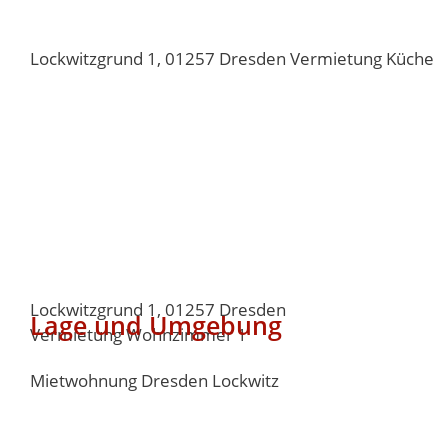
Lockwitzgrund 1, 01257 Dresden Vermietung Küche
Lockwitzgrund 1, 01257 Dresden
Lage und Umgebung
Vermietung Wohnzimmer 1
Mietwohnung Dresden Lockwitz