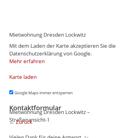
Mietwohnung Dresden Lockwitz
Mit dem Laden der Karte akzeptieren Sie die
Datenschutzerklärung von Google.
Mehr erfahren
Karte laden
Google Maps immer entsperren
Kontaktformular
Mietwohnung Dresden Lockwitz –
Straßenansicht-1
← Zurück
Vielen Dank für deine Antwort. ✨